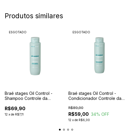
Produtos similares
ESGOTADO
ESGOTADO
Braé stages Oil Control -
Braé stages Oil Control -
Shampoo Controle da
Condicionador Controle da
Oleosidade 250ml
Oleosidade 250ml
R$69,90
R$89,90
R$59,00
34
% OFF
12
x
de
R$7,11
12
x
de
R$6,00