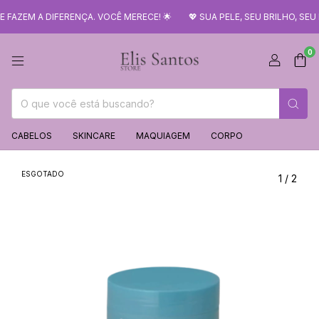
M A DIFERENÇA. VOCÊ MERECE! 🌟
💖 SUA PELE, SEU BRILHO, SEU M
0
CABELOS
SKINCARE
MAQUIAGEM
CORPO
ESGOTADO
1
/
2