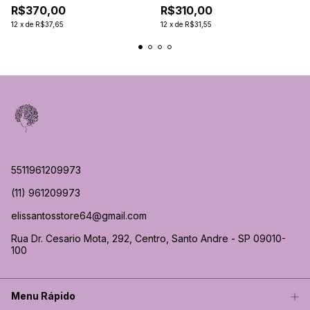
R$370,00
R$310,00
12
x
de
R$37,65
12
x
de
R$31,55
5511961209973
(11) 961209973
elissantosstore64@gmail.com
Rua Dr. Cesario Mota, 292, Centro, Santo Andre - SP 09010-
100
Menu Rápido