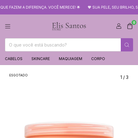
E FAZEM A DIFERENÇA. VOCÊ MERECE! 🌟
💖 SUA PELE, SEU BRILHO,
0
CABELOS
SKINCARE
MAQUIAGEM
CORPO
ESGOTADO
1
/
3