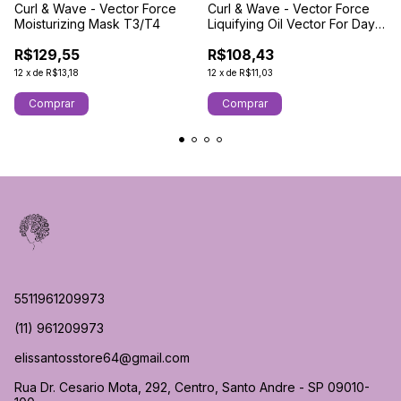
Curl & Wave - Vector Force
Curl & Wave - Vector Force
Moisturizing Mask T3/T4
Liquifying Oil Vector For Day
After 250 ml
R$129,55
R$108,43
12
x
de
R$13,18
12
x
de
R$11,03
5511961209973
(11) 961209973
elissantosstore64@gmail.com
Rua Dr. Cesario Mota, 292, Centro, Santo Andre - SP 09010-