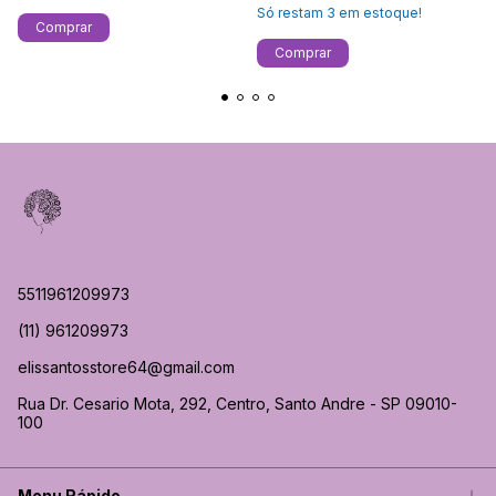
Só restam
3
em estoque!
5511961209973
(11) 961209973
elissantosstore64@gmail.com
Rua Dr. Cesario Mota, 292, Centro, Santo Andre - SP 09010-
100
Menu Rápido