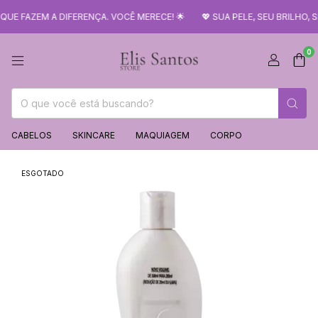
ZEM A DIFERENÇA. VOCÊ MERECE! 🌟
💖 SUA PELE, SEU BRILHO, SEU
0
CABELOS
SKINCARE
MAQUIAGEM
CORPO
ESGOTADO