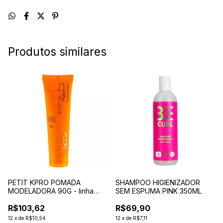
Produtos similares
PETIT KPRO POMADA
SHAMPOO HIGIENIZADOR
MODELADORA 90G - linha
SEM ESPUMA PINK 350ML
infantil
R$103,62
R$69,90
12
x
de
R$10,54
12
x
de
R$7,11