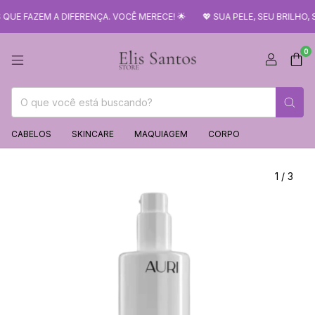
UE FAZEM A DIFERENÇA. VOCÊ MERECE! 🌟
💖 SUA PELE, SEU BRILHO,
0
CABELOS
SKINCARE
MAQUIAGEM
CORPO
1
/
3