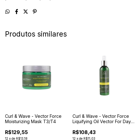
Produtos similares
Curl & Wave - Vector Force
Curl & Wave - Vector Force
Moisturizing Mask T3/T4
Liquifying Oil Vector For Day
After 250 ml
R$129,55
R$108,43
12
x
de
R$13,18
12
x
de
R$11,03