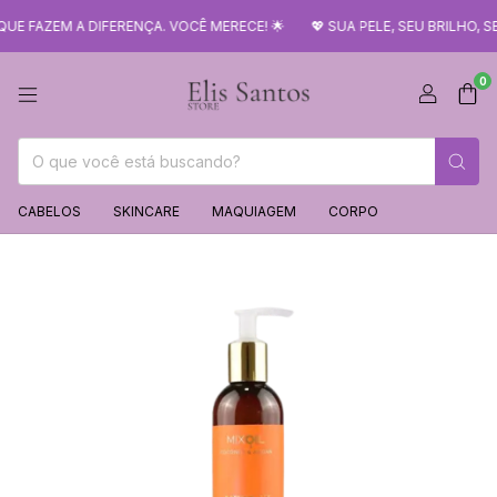
ZEM A DIFERENÇA. VOCÊ MERECE! 🌟
💖 SUA PELE, SEU BRILHO, SEU
0
CABELOS
SKINCARE
MAQUIAGEM
CORPO