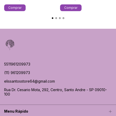
5511961209973
(11) 961209973
elissantosstore64@gmail.com
Rua Dr. Cesario Mota, 292, Centro, Santo Andre - SP 09010-
100
Menu Rápido